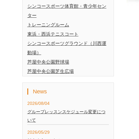
シンコースポーツ体育館・青少年セン
ター
トレーニングルーム
東浜・西浜テニスコート
シンコースポーツグラウンド（川西運
動場）
芦屋中央公園野球場
芦屋中央公園芝生広場
News
2026/08/04
グループレッスンスケジュール変更につ
いて
2026/05/29