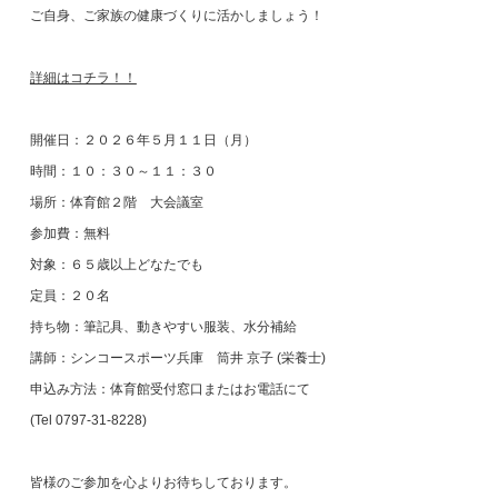
ご自身、ご家族の健康づくりに活かしましょう！
詳細はコチラ！！
開催日：２０２６年５月１１日（月）
時間：１０：３０～１１：３０
場所：体育館２階 大会議室
参加費：無料
対象：６５歳以上どなたでも
定員：２０名
持ち物：筆記具、動きやすい服装、水分補給
講師：シンコースポーツ兵庫 筒井 京子 (栄養士)
申込み方法：体育館受付窓口またはお電話にて
(Tel 0797-31-8228)
皆様のご参加を心よりお待ちしております。