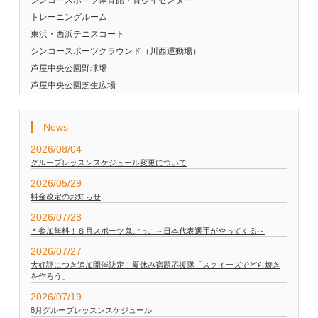
シンコースポーツ体育館・青少年センター
トレーニングルーム
東浜・西浜テニスコート
シンコースポーツグラウンド（川西運動場）
芦屋中央公園野球場
芦屋中央公園芝生広場
News
2026/08/04
グループレッスンスケジュール変更について
2026/05/29
料金改定のお知らせ
2026/07/28
＊参加無料！８月スポーツ鬼ごっこ～日本代表選手がやってくる～
2026/07/27
大好評につき追加開催決定！夏休み宿題応援隊「スクイーズでどら焼き
を作ろう」
2026/07/19
8月グループレッスンスケジュール